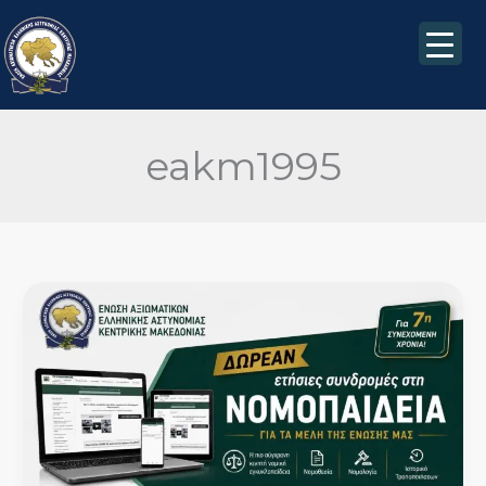
Μετάβαση
στο
περιεχόμενο
eakm1995
ΔΩΡΕΑΝ
ετήσιες
συνδρομές
στη
Νομοπαίδεια
για
τα
μέλη
της