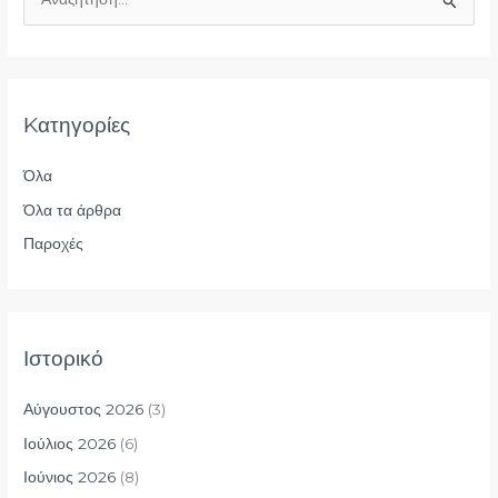
Α
ν
α
ζ
Kατηγορίες
ή
τ
Όλα
η
Όλα τα άρθρα
σ
η
Παροχές
γ
ι
α
Ιστορικό
:
Αύγουστος 2026
(3)
Ιούλιος 2026
(6)
Ιούνιος 2026
(8)