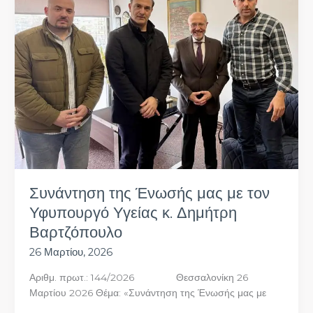
μας
με
τον
Υφυπουργό
Υγείας
κ.
Δημήτρη
Βαρτζόπουλο
Συνάντηση της Ένωσής μας με τον
Υφυπουργό Υγείας κ. Δημήτρη
Βαρτζόπουλο
26 Μαρτίου, 2026
Αριθμ. πρωτ.: 144/2026 Θεσσαλονίκη 26
Μαρτίου 2026 Θέμα: «Συνάντηση της Ένωσής μας με