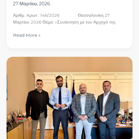
27 Μαρτίου, 2026
Αριθμ. πρωτ.: 146/2026 Θεσσαλονίκη 27
Μαρτίου 2026 Θέμα: «Συνάντηση με τον Αρχηγό της
Read More »
Συνάντηση
της
Ένωσής
μας
με
τον
Υπουργό
παρά
τω
Πρωθυπουργώ
και
Κυβερνητικό