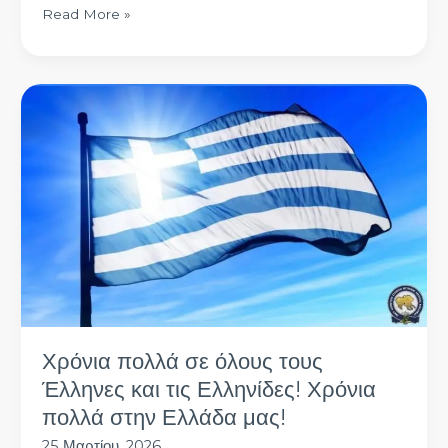
Read More »
Χρόνια
πολλά
σε
όλους
τους
Έλληνες
και
τις
Ελληνίδες!
Χρόνια
πολλά
στην
Χρόνια πολλά σε όλους τους
Ελλάδα
μας!
Έλληνες και τις Ελληνίδες! Χρόνια
πολλά στην Ελλάδα μας!
25 Μαρτίου, 2026