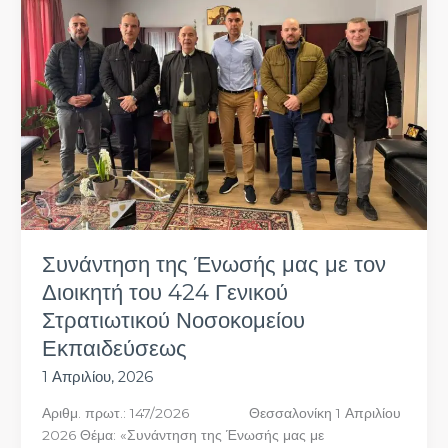
Ένωσής
μας
με
τον
Διοικητή
του
424
Γενικού
Στρατιωτικού
Νοσοκομείου
Εκπαιδεύσεως
Συνάντηση της Ένωσής μας με τον
Διοικητή του 424 Γενικού
Στρατιωτικού Νοσοκομείου
Εκπαιδεύσεως
1 Απριλίου, 2026
Αριθμ. πρωτ.: 147/2026 Θεσσαλονίκη 1 Απριλίου
2026 Θέμα: «Συνάντηση της Ένωσής μας με