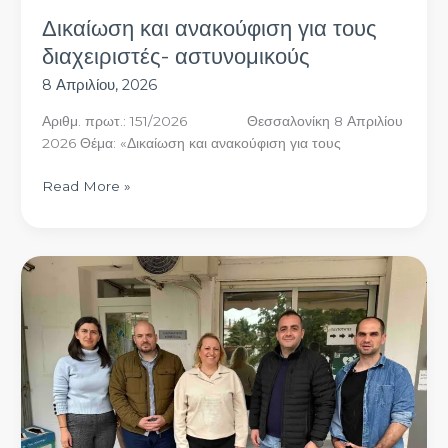
Δικαίωση και ανακούφιση για τους
διαχειριστές- αστυνομικούς
8 Απριλίου, 2026
Αριθμ. πρωτ.: 151/2026 Θεσσαλονίκη 8 Απριλίου
2026 Θέμα: «Δικαίωση και ανακούφιση για τους
Read More »
Επίσκεψη
της
Ένωσής
μας
στο
Αστυνομικό
Τμήμα
Ωραιοκάστρου
–