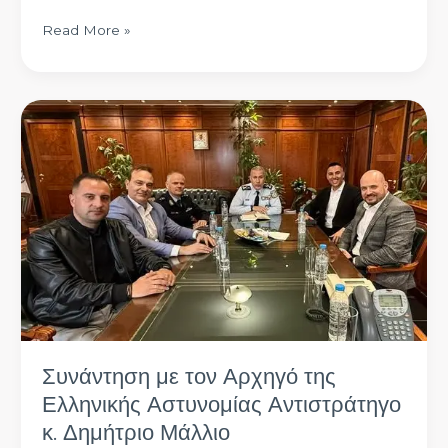
Read More »
Συνάντηση
με
τον
Αρχηγό
της
Ελληνικής
Αστυνομίας
Αντιστράτηγο
κ.
Δημήτριο
Μάλλιο
Συνάντηση με τον Αρχηγό της
Ελληνικής Αστυνομίας Αντιστράτηγο
κ. Δημήτριο Μάλλιο