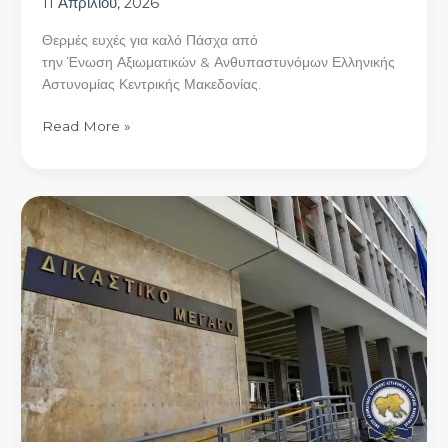
11 Απριλίου, 2026
Θερμές ευχές για καλό Πάσχα από
την Ένωση Αξιωματικών & Ανθυπαστυνόμων Ελληνικής
Αστυνομίας Κεντρικής Μακεδονίας.
Read More »
Δικαίωση
και
ανακούφιση
για
τους
διαχειριστές-
αστυνομικούς