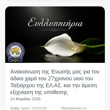
Ανακοίνωση
της
Ένωσής
μας
για
τον
άδικο
χαμό
του
27χρονου
υιού
του
Ανακοίνωση της Ένωσής μας για τον
Ταξιάρχου
άδικο χαμό του 27χρονου υιού του
της
Ταξιάρχου της ΕΛ.ΑΣ. και την άμεση
ΕΛ.ΑΣ.
και
εξιχνίαση της υπόθεσης
την
24 Απριλίου, 2026
άμεση
εξιχνίαση
Αριθμ. πρωτ.: 152/2026 Θεσσαλονίκη 24