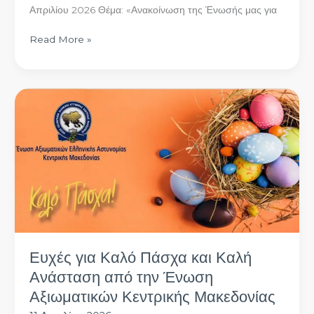
της
Απριλίου 2026 Θέμα: «Ανακοίνωση της Ένωσής μας για
υπόθεσης
Read More »
Ευχές
για
Καλό
Πάσχα
και
Καλή
Ανάσταση
από
την
Ένωση
Αξιωματικών
Ευχές για Καλό Πάσχα και Καλή
Κεντρικής
Ανάσταση από την Ένωση
Μακεδονίας
Αξιωματικών Κεντρικής Μακεδονίας