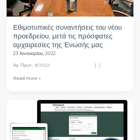
της
Ένωσής
μας
Εθιμοτυπικές συναντήσεις του νέου
προεδρείου, μετά τις πρόσφατες
αρχαιρεσίες της Ένωσής μας
23 Ιανουαρίου, 2022
Αρ. Πρωτ.: 8/2022 […]
Read More »
Νέες
δηλώσεις
δωρεάν
ετήσιων
συνδρομών
στη