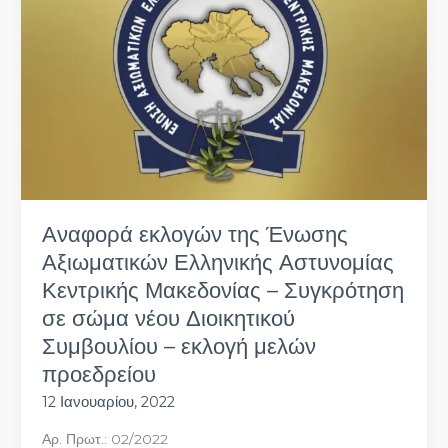
Ένωσης
Αξιωματικών
Ελληνικής
Αστυνομίας
Κεντρικής
Μακεδονίας
–
Συγκρότηση
σε
σώμα
Αναφορά εκλογών της Ένωσης
νέου
Διοικητικού
Αξιωματικών Ελληνικής Αστυνομίας
Συμβουλίου
Κεντρικής Μακεδονίας – Συγκρότηση
–
σε σώμα νέου Διοικητικού
εκλογή
μελών
Συμβουλίου – εκλογή μελών
προεδρείου
προεδρείου
12 Ιανουαρίου, 2022
Αρ. Πρωτ.: 02/2022