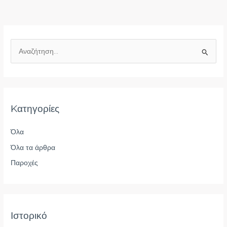
Α
ν
α
ζ
Kατηγορίες
ή
τ
Όλα
η
Όλα τα άρθρα
σ
η
Παροχές
γ
ι
α
Ιστορικό
: