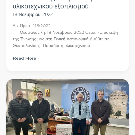
υλικοτεχνικού εξοπλισμού
18 Νοεμβρίου, 2022
Αρ. Πρωτ.: 116/2022
Θεσσαλονίκη, 18 Νοεμβρίου 2022 Θέμα: «Επίσκεψη
της Ένωσής μας στη Γενική Αστυνομική Διεύθυνση
Θεσσαλονίκης– Παράδοση υλικοτεχνικού
Read More »
Επίσκεψη
της
Ένωσής
μας
στη
Διεύθυνση
Αστυνομίας
Θεσσαλονίκης-