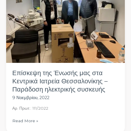
Ένωσής
μας
στα
Κεντρικά
Ιατρεία
Θεσσαλονίκης
–
Παράδοση
ηλεκτρικής
συσκευής
Επίσκεψη της Ένωσής μας στα
Κεντρικά Ιατρεία Θεσσαλονίκης –
Παράδοση ηλεκτρικής συσκευής
9 Νοεμβρίου, 2022
Αρ. Πρωτ.: 111/2022
Read More »