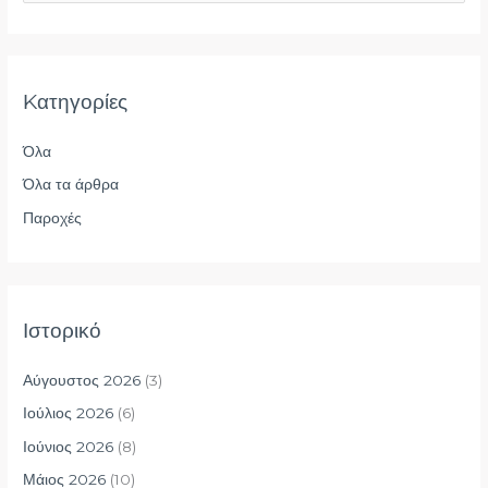
ν
α
ζ
Kατηγορίες
ή
τ
Όλα
η
Όλα τα άρθρα
σ
η
Παροχές
γ
ι
α
Ιστορικό
:
Αύγουστος 2026
(3)
Ιούλιος 2026
(6)
Ιούνιος 2026
(8)
Μάιος 2026
(10)