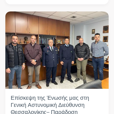
Επίσκεψη
της
Ένωσής
μας
στη
Γενική
Αστυνομική
Διεύθυνση
Θεσσαλονίκης–
Παράδοση
υλικοτεχνικού
εξοπλισμού
Επίσκεψη της Ένωσής μας στη
Γενική Αστυνομική Διεύθυνση
Θεσσαλονίκης– Παράδοση