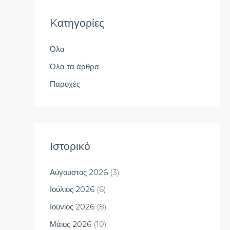
ζ
ή
Kατηγορίες
τ
Όλα
η
σ
Όλα τα άρθρα
η
Παροχές
γ
ι
α
:
Ιστορικό
Αύγουστος 2026
(3)
Ιούλιος 2026
(6)
Ιούνιος 2026
(8)
Μάιος 2026
(10)