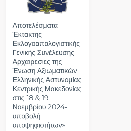
της
Ένωση
Αξιωματικών
Αποτελέσματα
Ελληνικής
Αστυνομίας
Έκτακτης
Κεντρικής
Εκλογοαπολογιστικής
Μακεδονίας
Γενικής Συνέλευσης
στις
Αρχαιρεσίες της
18
&
Ένωση Αξιωματικών
19
Ελληνικής Αστυνομίας
Νοεμβρίου
Κεντρικής Μακεδονίας
2024-
υποβολή
στις 18 & 19
υποψηφιοτήτων»
Νοεμβρίου 2024-
υποβολή
υποψηφιοτήτων»