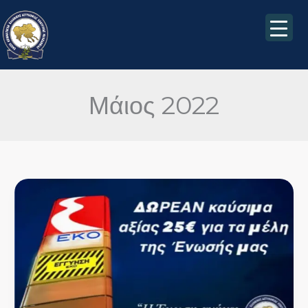
Μετάβαση
στο
περιεχόμενο
Μάιος 2022
Δωρεάν
Επιταγές
Πληρωμής
Καυσίμων
για
τα
μέλη
της
Ένωσής