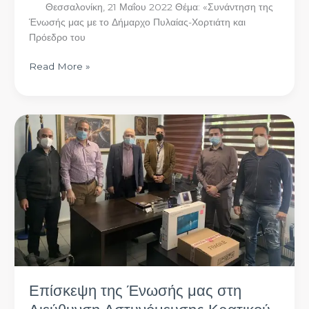
Θεσσαλονίκη, 21 Μαΐου 2022 Θέμα: «Συνάντηση της
Ένωσής μας με το Δήμαρχο Πυλαίας-Χορτιάτη και
Πρόεδρο του
Read More »
Επίσκεψη
της
Ένωσής
μας
στη
Διεύθυνση
Αστυνόμευσης
Κρατικού
Αερολιμένα
Θεσσαλονίκης
(Δ.Α.Κ.Α.Θ.)
Επίσκεψη της Ένωσής μας στη
και
στην