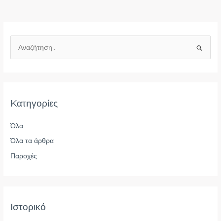
Α
ν
α
ζ
Kατηγορίες
ή
τ
Όλα
η
Όλα τα άρθρα
σ
η
Παροχές
γ
ι
α
Ιστορικό
: