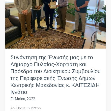
το
Δήμαρχο
Πυλαίας-
Χορτιάτη
και
Πρόεδρο
του
Διοικητικού
Συμβουλίου
της
Συνάντηση της Ένωσής μας με το
Περιφερειακής
Δήμαρχο Πυλαίας-Χορτιάτη και
Ένωσης
Δήμων
Πρόεδρο του Διοικητικού Συμβουλίου
Κεντρικής
της Περιφερειακής Ένωσης Δήμων
Μακεδονίας
Κεντρικής Μακεδονίας κ. ΚΑΪΤΕΖΙΔΗ
κ.
ΚΑΪΤΕΖΙΔΗ
Ιγνάτιο
Ιγνάτιο
21 Μαΐου, 2022
Αρ. Πρωτ.: 68/2022