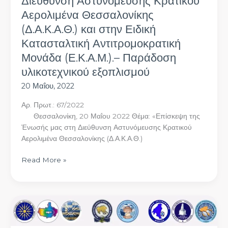
Διεύθυνση Αστυνόμευσης Κρατικού
Ειδική
Αερολιμένα Θεσσαλονίκης
Κατασταλτική
(Δ.Α.Κ.Α.Θ.) και στην Ειδική
Αντιτρομοκρατική
Κατασταλτική Αντιτρομοκρατική
Μονάδα
(Ε.Κ.Α.Μ.).–
Μονάδα (Ε.Κ.Α.Μ.).– Παράδοση
Παράδοση
υλικοτεχνικού εξοπλισμού
υλικοτεχνικού
20 Μαΐου, 2022
εξοπλισμού
Αρ. Πρωτ.: 67/2022
Θεσσαλονίκη, 20 Μαΐου 2022 Θέμα: «Επίσκεψη της
Ένωσής μας στη Διεύθυνση Αστυνόμευσης Κρατικού
Αερολιμένα Θεσσαλονίκης (Δ.Α.Κ.Α.Θ.)
Read More »
KOINH
ΑΝΑΚΟΙΝΩΣΗ
–