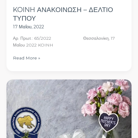
ΔΕΛΤΙΟ
KOINH ΑΝΑΚΟΙΝΩΣΗ – ΔΕΛΤΙΟ
ΤΥΠΟΥ
ΤΥΠΟΥ
17 Μαΐου, 2022
Αρ. Πρωτ.: 65/2022 Θεσσαλονίκη, 17
Μαΐου 2022 KOINH
Read More »
Δωρεάν
πλήρης
προληπτικός
έλεγχος
για
τις
γυναίκες
–
μέλη