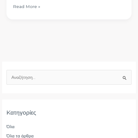
Read More »
Α
ν
α
ζ
Kατηγορίες
ή
τ
Όλα
η
Όλα τα άρθρα
σ