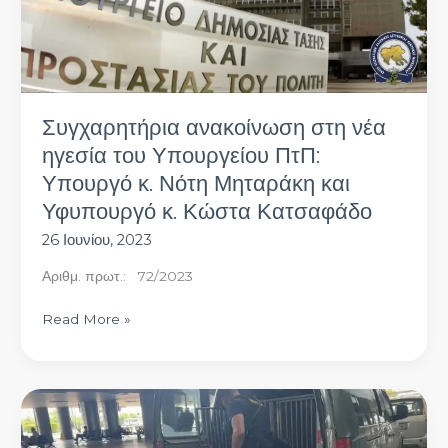
Κώστα
Κατσαφάδο
Συγχαρητήρια ανακοίνωση στη νέα
ηγεσία του Υπουργείου ΠτΠ:
Υπουργό κ. Νότη Μηταράκη και
Υφυπουργό κ. Κώστα Κατσαφάδο
26 Ιουνίου, 2023
Αριθμ. πρωτ.: 72/2023
Read More »
Όλη
η
αλήθεια