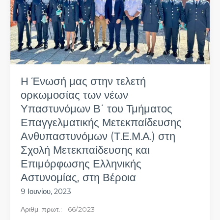
των
νέων
Υπαστυνόμων
Β΄
του
Τμήματος
Επαγγελματικής
Η Ένωσή μας στην τελετή
Μετεκπαίδευσης
ορκωμοσίας των νέων
Ανθυπαστυνόμων
(Τ.Ε.Μ.Α.)
Υπαστυνόμων Β΄ του Τμήματος
στη
Επαγγελματικής Μετεκπαίδευσης
Σχολή
Ανθυπαστυνόμων (Τ.Ε.Μ.Α.) στη
Μετεκπαίδευσης
Σχολή Μετεκπαίδευσης και
και
Επιμόρφωσης
Επιμόρφωσης Ελληνικής
Ελληνικής
Αστυνομίας, στη Βέροια
Αστυνομίας,
9 Ιουνίου, 2023
στη
Βέροια
Αριθμ. πρωτ.: 66/2023