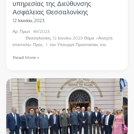
υπηρεσίας της Διεύθυνσης
Ασφάλειας Θεσσαλονίκης
12 Ιουνίου, 2023
Αρ. Πρωτ.: 69/2023
Θεσσαλονίκη, 12 Ιουνίου 2023 Θέμα: «Ανοιχτή
επιστολή» Προς: 1. τον Υπουργό Προστασίας του
Read More »
Εορτασμός
«Ημέρας
τιμής
των
Αποστράτων
της
Ελληνικής
Αστυνομίας