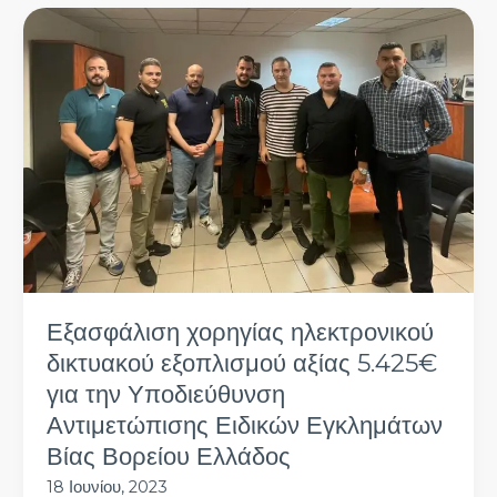
Εξασφάλιση
χορηγίας
ηλεκτρονικού
δικτυακού
εξοπλισμού
αξίας
5.425€
για
την
Υποδιεύθυνση
Αντιμετώπισης
Ειδικών
Εγκλημάτων
Εξασφάλιση χορηγίας ηλεκτρονικού
Βίας
δικτυακού εξοπλισμού αξίας 5.425€
Βορείου
Ελλάδος
για την Υποδιεύθυνση
Αντιμετώπισης Ειδικών Εγκλημάτων
Βίας Βορείου Ελλάδος
18 Ιουνίου, 2023