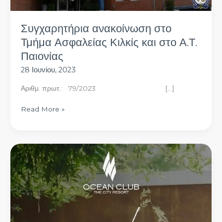
Παιονίας
Συγχαρητήρια ανακοίνωση στο
Τμήμα Ασφαλείας Κιλκίς και στο Α.Τ.
Παιονίας
28 Ιουνίου, 2023
Αριθμ. πρωτ.: 79/2023 […]
Read More »
ΔΩΡΕΑΝ
είσοδο
για
τα
μέλη
και
τις