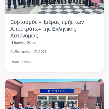
Εορτασμός «Ημέρας τιμής των
Αποστράτων της Ελληνικής
Αστυνομίας
11 Ιουνίου, 2023
Αριθμ. πρωτ.: 67/2023
Read More »
Η
Ένωσή
μας
στην
τελετή
ορκωμοσίας