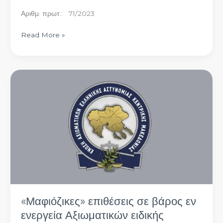
Αριθμ. πρωτ.: 71/2023
Read More »
«Μαφιόζικες» επιθέσεις σε
βάρος
εν
ενεργεία
Αξιωματικών
ειδικής
υπηρεσίας
της
Διεύθυνσης
Ασφάλειας
Θεσσαλονίκης
«Μαφιόζικες» επιθέσεις σε βάρος εν
ενεργεία Αξιωματικών ειδικής