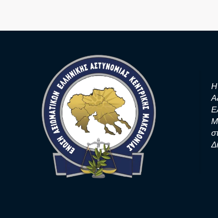
Η
Α
Ε
Μ
σ
Δ