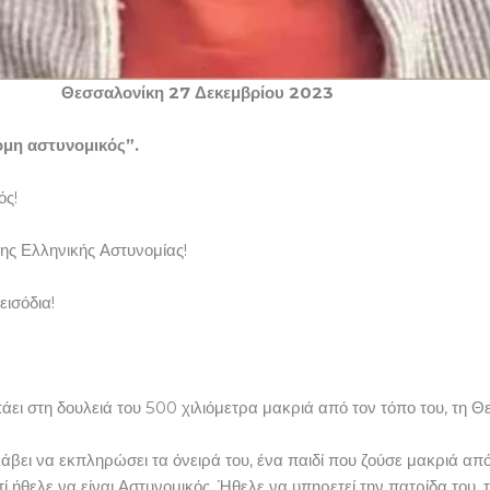
σσαλονίκη 27 Δεκεμβρίου 2023
όμη αστυνομικός”.
ός!
της Ελληνικής Αστυνομίας!
εισόδια!
πάει στη δουλειά του 500 χιλιόμετρα μακριά από τον τόπο του, τη 
βει να εκπληρώσει τα όνειρά του, ένα παιδί που ζούσε μακριά από τ
ατί ήθελε να είναι Αστυνομικός. Ήθελε να υπηρετεί την πατρίδα του,