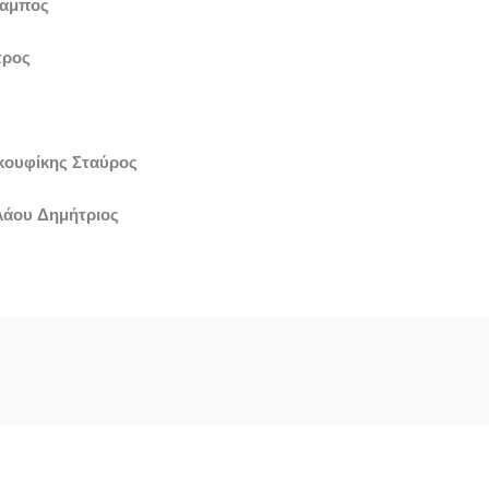
λαμπος
τρος
κουφίκης Σταύρος
λάου Δημήτριος