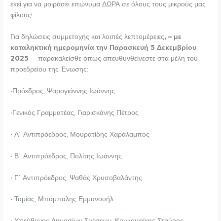
εκεί για να μοιράσει επώνυμα ΔΩΡΑ σε όλους τους μικρούς μας
φίλους!
Για δηλώσεις συμμετοχής και λοιπές λεπτομέρειες
, – με
καταληκτική ημερομηνία την Παρασκευή 5 Δεκεμβρίου
2025
– παρακαλείσθε όπως απευθυνθείνεστε στα μέλη του
προεδρείου της Ένωσης:
•Πρόεδρος, Ψαρογιάννης Ιωάννης
•Γενικός Γραμματέας, Γιαρισκάνης Πέτρος
• Α΄ Αντιπρόεδρος, Μουρατίδης Χαράλαμπος
• Β΄ Αντιπρόεδρος, Πολίτης Ιωάννης
• Γ΄ Αντιπρόεδρος, Ψαθάς Χρυσοβαλάντης
• Ταμίας, Μπάμπαλης Εμμανουήλ
• Υπεύθυνος Δημοσίων Σχέσεων, Κουκουφίκης Σταύρος