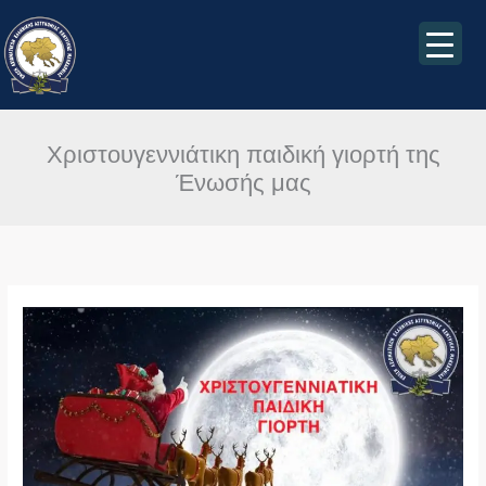
Μετάβαση
στο
περιεχόμενο
Χριστουγεννιάτικη παιδική γιορτή της
Ένωσής μας