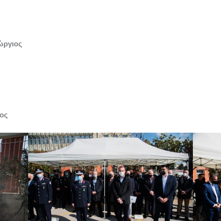
ώργιος
ος