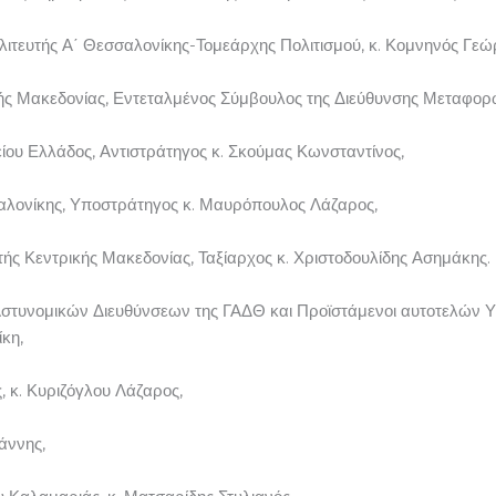
ιτευτής Α΄ Θεσσαλονίκης-Τομεάρχης Πολιτισμού, κ. Κομνηνός Γεώρ
ής Μακεδονίας, Εντεταλμένος Σύμβουλος της Διεύθυνσης Μεταφορ
ίου Ελλάδος, Αντιστράτηγος κ. Σκούμας Κωνσταντίνος,
σαλονίκης, Υποστράτηγος κ. Μαυρόπουλος Λάζαρος,
τής Κεντρικής Μακεδονίας, Ταξίαρχος κ. Χριστοδουλίδης Ασημάκης.
Αστυνομικών Διευθύνσεων της ΓΑΔΘ και Προϊστάμενοι αυτοτελών Υ
κη,
 κ. Κυριζόγλου Λάζαρος,
άννης,