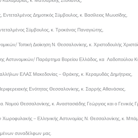
 Καλαμαριάς, κ. Ματσαρίδης Στυλιανός,
 Εντεταλμένος Δημοτικός Σύμβουλος, κ. Βασίλειος Μωυσίδης,
τεταλμένος Σύμβουλος, κ. Τροκάνας Παναγιώτης,
μικών/ Τοπική Διοίκηση Ν. Θεσσαλονίκης, κ. Χριστοδουλής Χριστό
σης Αστυνομικών/ Παράρτημα Βορείου Ελλάδος, κα Λαδοπούλου Κ
παλλήλων ΕΛΑΣ Μακεδονίας – Θράκης, κ. Κεραμυδάς Δημήτριος,
εριφερειακής Ενότητας Θεσσαλονίκης, κ. Σαρρής Αθανάσιος,
α. Νομού Θεσσαλονίκης, κ. Αναστασιάδης Γεώργιος και ο Γενικός 
 Χωροφυλακής – Ελληνικής Αστυνομίας Ν. Θεσσαλονίκης, κ. Μπάμ
οχαμένων συναδέλφων μας.