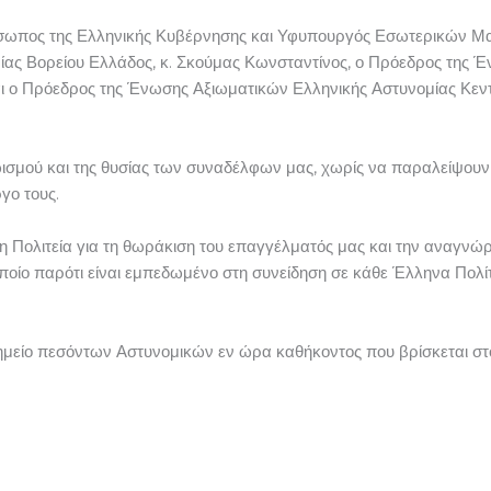
ρόσωπος της Ελληνικής Κυβέρνησης και Υφυπουργός Εσωτερικών Μ
μίας Βορείου Ελλάδος, κ. Σκούμας Κωνσταντίνος, ο Πρόεδρος τη
αι ο Πρόεδρος της Ένωσης Αξιωματικών Ελληνικής Αστυνομίας Κεντ
ηρωισμού και της θυσίας των συναδέλφων μας, χωρίς να παραλείψου
γο τους.
η Πολιτεία για τη θωράκιση του επαγγέλματός μας και την αναγνώρ
ποίο παρότι είναι εμπεδωμένο στη συνείδηση σε κάθε Έλληνα Πολίτ
μείο πεσόντων Αστυνομικών εν ώρα καθήκοντος που βρίσκεται στ