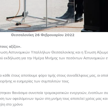
σαλονίκη 26 Φεβρουαρίου 2022
ους αξίζει».
Ένωση Αστυνομικών Υπαλλήλων Θεσσαλονίκης και η Ένωση Αξιωμα
ού εκδήλωση για την Ημέρα Μνήμης των πεσόντων Αστυνομικών ε
 κάθε έτους αποτίουμε φόρο τιμής στους συναδέλφους μας, οι οποί
ειρήνης κι ευημερίας των συμπολιτών τους.
ίστηκαν θανάσιμα συνεπεία τρομοκρατικών ενεργειών, ένοπλων σ
η των οφειλόμενων τιμών στη μνήμη τους αποτελεί χρέος μας και 
τηλη στο χρόνο.