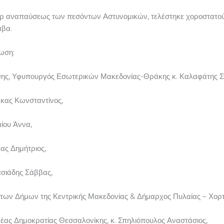
ρ αναπαύσεως των πεσόντων Αστυνομικών, τελέστηκε χοροστατού
άβα.
λωση:
ης, Υφυπουργός Εσωτερικών Μακεδονίας-Θράκης κ. Καλαφάτης Σ
έκας Κωνσταντίνος,
μίου Άννα,
λας Δημήτριος,
ασιάδης Σάββας,
ων Δήμων της Κεντρικής Μακεδονίας & Δήμαρχος Πυλαίας – Χορτιάτη
Νέας Δημοκρατίας Θεσσαλονίκης, κ. Σπηλιόπουλος Αναστάσιος,