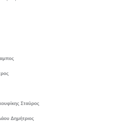
λαμπος
τρος
κουφίκης Σταύρος
λάου Δημήτριος