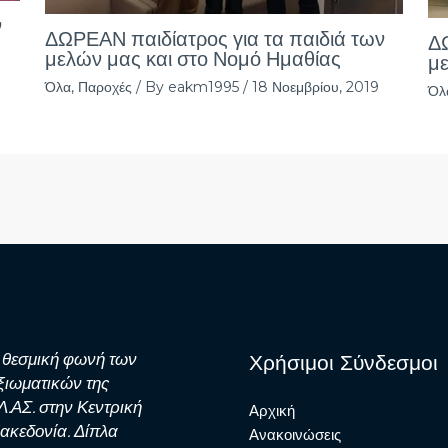
ν
ΔΩΡΕΑΝ παιδίατρος για τα παιδιά των
ΔΩ
μελών μας και στο Νομό Ημαθίας
με
Όλα
,
Παροχές
/ By
eakm1995
/
18 Νοεμβρίου, 2019
Όλ
 θεσμική φωνή των
Χρήσιμοι Σύνδεσμοι
ξιωματικών της
Λ.ΑΣ. στην Κεντρική
Αρχική
ακεδονία. Δίπλα
Ανακοινώσεις