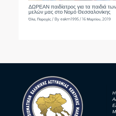
ΔΩΡΕΑΝ παιδίατρος για τα παιδιά τω
μελών μας στο Νομό Θεσσαλονίκης
Όλα
,
Παροχές
/ By
eakm1995
/
16 Μαρτίου, 2019
Η
Α
Ε
Μ