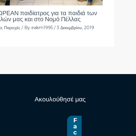
ΡΕΑΝ παιδίατρος για τα παιδιά των
λών μας και στο Νομό Πέλλας
α
,
Παροχές
/ By
eakm1995
/
3 Δεκεμβρίου, 2019
Ακουλούθησέ μας
F
a
c