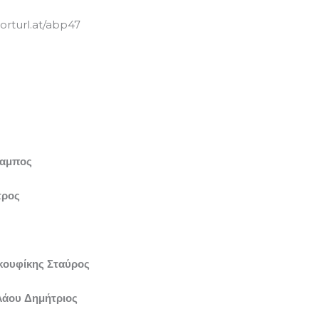
horturl.at/abp47
λαμπος
τρος
κουφίκης Σταύρος
λάου Δημήτριος