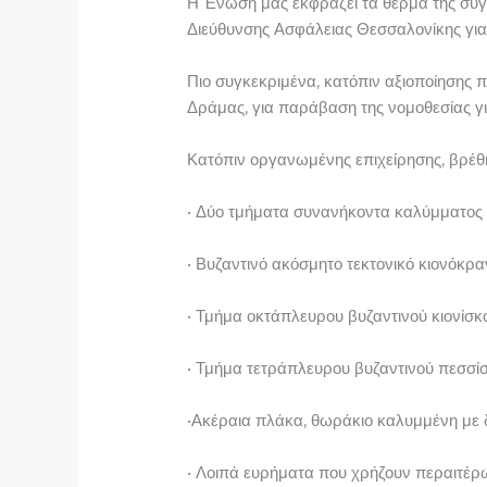
Η Ένωσή μας εκφράζει τα θερμά της συγχ
Διεύθυνσης Ασφάλειας Θεσσαλονίκης για 
Πιο συγκεκριμένα, κατόπιν αξιοποίησης
Δράμας, για παράβαση της νομοθεσίας για
Κατόπιν οργανωμένης επιχείρησης, βρέθη
• Δύο τμήματα συνανήκοντα καλύμματος
• Βυζαντινό ακόσμητο τεκτονικό κιονόκρ
• Τμήμα οκτάπλευρου βυζαντινού κιονίσ
• Τμήμα τετράπλευρου βυζαντινού πεσσ
•Ακέραια πλάκα, θωράκιο καλυμμένη με 
• Λοιπά ευρήματα που χρήζουν περαιτέρ