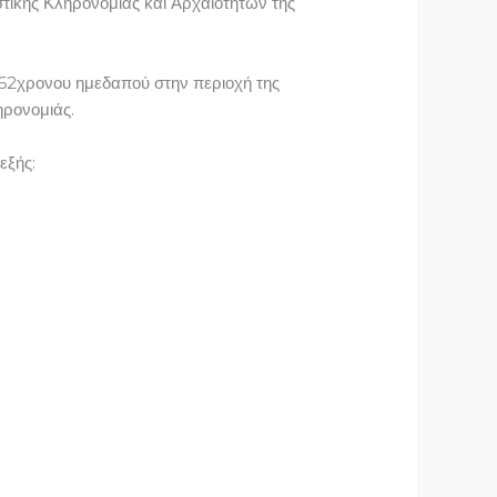
στικής Κληρονομιάς και Αρχαιοτήτων της
 62χρονου ημεδαπού στην περιοχή της
ηρονομιάς.
εξής: