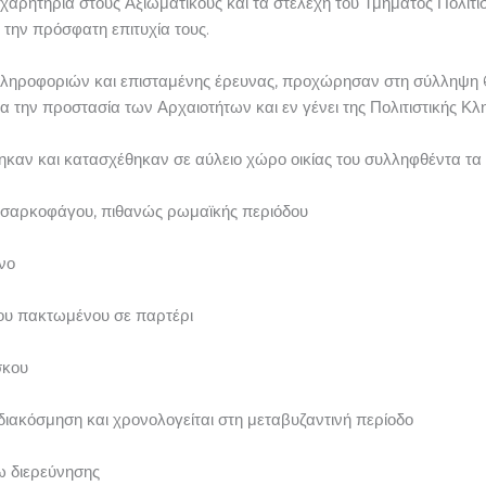
αρητήρια στους Αξιωματικούς και τα στελέχη του Τμήματος Πολιτι
την πρόσφατη επιτυχία τους.
 πληροφοριών και επισταμένης έρευνας, προχώρησαν στη σύλληψη
 την προστασία των Αρχαιοτήτων και εν γένει της Πολιτιστικής Κλ
καν και κατασχέθηκαν σε αύλειο χώρο οικίας του συλληφθέντα τα 
 σαρκοφάγου, πιθανώς ρωμαϊκής περιόδου
ανο
κου πακτωμένου σε παρτέρι
ίσκου
διακόσμηση και χρονολογείται στη μεταβυζαντινή περίοδο
ω διερεύνησης