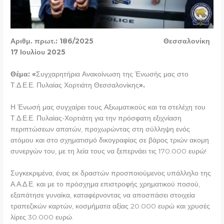
Αριθμ. πρωτ.: 186/2025 Θεσσαλονίκη
17 Ιουλίου 2025
Θέμα: «
Συγχαρητήρια Ανακοίνωση της Ένωσής μας στο
Τ.Δ.Ε.Ε. Πυλαίας Χορτιάτη Θεσσαλονίκης
».
Η Ένωσή μας συγχαίρει τους Αξιωματικούς και τα στελέχη του
Τ.Δ.Ε.Ε. Πυλαίας-Χορτιάτη για την πρόσφατη εξιχνίαση
περιπτώσεων απατών, προχωρώντας στη σύλληψη ενός
ατόμου και στο σχηματισμό δικογραφίας σε βάρος τριών ακομη
συνεργών του, με τη λεία τους να ξεπερνάει τις 170.000 ευρώ!
Συγκεκριμένα, ένας εκ δραστών προσποιούμενος υπάλληλο της
Α.Α.Δ.Ε. και με το πρόσχημα επιστροφής χρηματικού ποσού,
εξαπάτησε γυναίκα, καταφέρνοντας να αποσπάσει στοιχεία
τραπεζικών καρτών, κοσμήματα αξίας 20.000 ευρώ και χρυσές
λίρες 30.000 ευρώ.