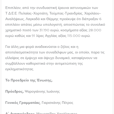
Επιπλέον, από την συνδυαστική έρευνα αστυνομικών των
Τ.Δ.Ε.Ε. Πυλαίας–Χορτιάτη, Τούμπας-Τριανδρίας, Χαριλάου–
Αναλήψεως, Λαγκαδά και Θέρμης προέκυψε ότι διέπραξαν 6
επιπλέον απάτες μέσω υπολογιστή, αποσπώντας το συνολικό
χρηματικό ποσό των 31.190 ευρώ, κοσμήματα αξίας 28.000
ευρώ καθώς και 91 λίρες Αγγλίας αξίας 115.000 ευρώ.
Για άλλη μια φορά αναδεικνύεται ο ζήλος και η
αποτελεσματικότητα των συναδέλφων μας, οι οποίοι, παρα τις
ελλείψεις σε έμψυχο και άψυχο δυναμικό, καταφέρνουν να
συμβάλλουν καθοριστικά στην αντιμετώπιση της
εγκληματικότητας.
Το Προεδρείο της Ένωσης,
Πρόεδρος,
Ψαρογιάννης Ιωάννης
Γενικός Γραμματέας
, Γιαρισκάνης Πέτρος
Α΄ Αντιπρόεδρος
, Μουρατίδης Χαράλαμπος