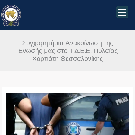
Μετάβαση
στο
περιεχόμενο
Συγχαρητήρια Ανακοίνωση της
Ένωσής μας στο Τ.Δ.Ε.Ε. Πυλαίας
Χορτιάτη Θεσσαλονίκης