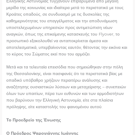
Ελληνικής Αστυνομίας τυγχάνουν επιβαρυμένα από μεγάλη
μερίδα της κοινωνίας και ιδιαίτερα μετά το περιστατικό με τους
Κροάτες οπαδούς, σε συνδυασμό με τις δυσκολίες της
καθημερινότητας του επαγγέλματος και την αποδυνάμωση
υποστελεχωμένων υπηρεσιών προς αντιμετώπιση νέων
αναγκών, όπως της επικείμενης κατασκευής του Flyover, το
προσωπικό εξακολουθεί να ανταποκρίνεται άμεσα και
αποτελεσματικά, υπερβαίνοντας εαυτόν, θέτοντας την εικόνα και
το κύρος του Σώματος εκεί που του αρμόζει.
Μετά και τα τελευταία επεισόδια που σημειώθηκαν στην πόλη
της Θεσσαλονίκης, είναι πασιφανές ότι τα περιστατικά βίας με
οπαδικό υπόβαθρο χρήζουν περαιτέρω ανάλυσης και
αναζήτησης ουσιαστικών λύσεων και μεταχείρισης – συνεπειών
όλων των υπαιτίων, πέρα των ευθυνών και των αρμοδιοτήτων
που βαρύνουν την Ελληνική Αστυνομία, είτε στα πλαίσια
πρόληψης, είτε καταστολής του φαινομένου αυτού.
Το Προεδρείο της Ένωσης
Ο Πρόεδρος Ψαρογιάννης Ιωάννης