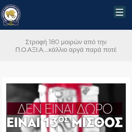
Μετάβαση
στο
περιεχόμενο
Στροφή 180 μοιρών από την
Π.Ο.ΑΞΙ.Α….κάλλιο αργά παρά ποτέ