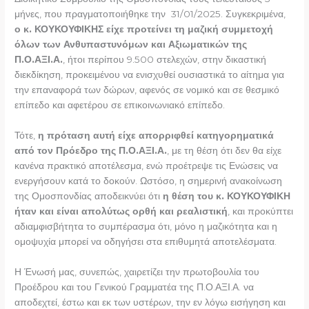
μήνες, που πραγματοποιήθηκε την 31/01/2025. Συγκεκριμένα,
ο κ. ΚΟΥΚΟΥΦΙΚΗΣ είχε προτείνει τη μαζική συμμετοχή
όλων των Ανθυπαστυνόμων και Αξιωματικών της
Π.Ο.ΑΞΙ.Α.
, ήτοι περίπου 9.500 στελεχών, στην δικαστική
διεκδίκηση, προκειμένου να ενισχυθεί ουσιαστικά το αίτημα για
την επαναφορά των δώρων, αφενός σε νομικό και σε θεσμικό
επίπεδο και αφετέρου σε επικοινωνιακό επίπεδο.
Τότε,
η πρόταση αυτή είχε απορριφθεί κατηγορηματικά
από τον Πρόεδρο της Π.Ο.ΑΞΙ.Α.
, με τη θέση ότι δεν θα είχε
κανένα πρακτικό αποτέλεσμα, ενώ προέτρεψε τις Ενώσεις να
ενεργήσουν κατά το δοκούν. Ωστόσο, η σημερινή ανακοίνωση
της Ομοσπονδίας αποδεικνύει ότι
η θέση του κ. ΚΟΥΚΟΥΦΙΚΗ
ήταν και είναι απολύτως ορθή και ρεαλιστική
, και προκύπτει
αδιαμφισβήτητα το συμπέρασμα ότι, μόνο η μαζικότητα και η
ομοψυχία μπορεί να οδηγήσει στα επιθυμητά αποτελέσματα.
Η Ένωσή μας, συνεπώς, χαιρετίζει την πρωτοβουλία του
Προέδρου και του Γενικού Γραμματέα της Π.Ο.ΑΞΙ.Α. να
αποδεχτεί, έστω και εκ των υστέρων, την εν λόγω εισήγηση και