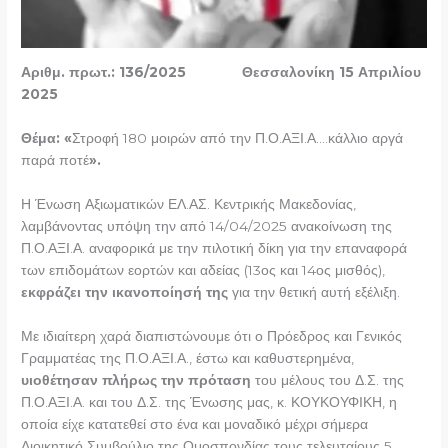
Αριθμ. πρωτ.: 136/2025 Θεσσαλονίκη 15 Απριλίου
2025
Θέμα: «
Στροφή 180 μοιρών από την Π.Ο.ΑΞΙ.Α….κάλλιο αργά
παρά ποτέ
».
Η Ένωση Αξιωματικών ΕΛ.ΑΣ. Κεντρικής Μακεδονίας,
λαμβάνοντας υπόψη την από 14/04/2025 ανακοίνωση της
Π.Ο.ΑΞΙ.Α. αναφορικά με την πιλοτική δίκη για την επαναφορά
των επιδομάτων εορτών και αδείας (13ος και 14ος μισθός),
εκφράζει την ικανοποίησή της
για την θετική αυτή εξέλιξη.
Με ιδιαίτερη χαρά διαπιστώνουμε ότι ο Πρόεδρος και Γενικός
Γραμματέας της Π.Ο.ΑΞΙ.Α., έστω και καθυστερημένα,
υιοθέτησαν πλήρως την πρόταση
του μέλους του Δ.Σ. της
Π.Ο.ΑΞΙ.Α. και του Δ.Σ. της Ένωσης μας, κ. ΚΟΥΚΟΥΦΙΚΗ, η
οποία είχε κατατεθεί στο ένα και μοναδικό μέχρι σήμερα
Διοικητικό Συμβούλιο της Ομοσπονδίας τους τελευταίους 5