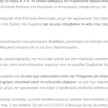
ης εν λόγω Κ.Υ.Α. το οποίο καθορίζει τα «Προσόντα προσωπικο
ληνικού Κράτους στο εξωτερικό, ο αστυνομικός (σύμφωνα με την π
υπηρεσία στην Ελληνική Αστυνομία, μέχρι την ημερομηνία που λήγε
ς στις Σχολές του Σώματος
και να μην υπερβαίνει το 45ο έτος τη
α παραπτώματα που μαρτυρούν διαφθορά χαρακτήρα και έλλειψη συ
ειθαρχικού ελέγχου για τα ως άνω παραπτώματα,
ικός χαρακτηρισμός) την τελευταία τριετία και στα επιμέρους ουσια
θμό του, όπου αυτό απαιτείται, ευμενώς από τα αρμόδια Συμβούλια Κ
 γραφείου και
να μην έχει απουσιάσει από την Υπηρεσία για λόγο
2) ημέρες συνολικά κατά το τελευταίο
εξάμηνο
, να μην έχει παραπ
ια, μέχρι την ημερομηνία που λήγει η προθεσμία υποβολής αιτήσεων
γγλικής γλώσσας, η οποία αποδεικνύεται με κρατικό πιστοποιητικό
την παρ. 3 του άρθρου 28 του π.δ.50/2001 ή δίπλωμα ξένης γλώσσας