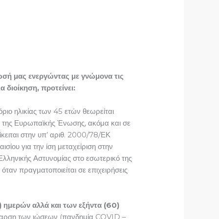
σή μας ενεργώντας με γνώμονα τις
ια διοίκηση,
προτείνει
:
όριο ηλικίας των 45 ετών θεωρείται
ος της Ευρωπαϊκής Ένωσης, ακόμα και σε
ιται στην υπ’ αριθ. 2000/78/ΕΚ
ίου για την ίση μεταχείριση στην
 Ελληνικής Αστυνομίας στο εσωτερικό της
 όταν πραγματοποιείται σε επιχειρήσεις
) ημερών αλλά και των εξήντα (60)
 έξαρση των ιώσεων (πανδημία COVID –