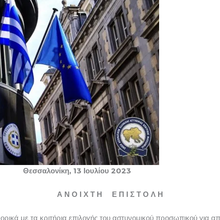
αλονίκη, 13 Ιουλίου 2023
Α Ν Ο Ι Χ Τ Η Ε Π Ι Σ Τ Ο Λ Η
ρικά με τα κριτήρια επιλογής του αστυνομικού προσωπικού για α