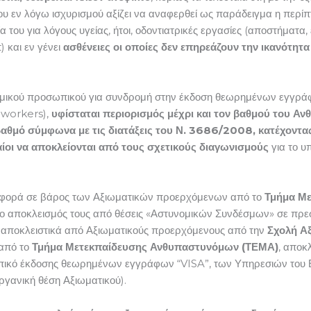
 του εν λόγω ισχυρισμού αξίζει να αναφερθεί ως παράδειγμα η περ
του για λόγους υγείας, ήτοι, οδοντιατρικές εργασίες (αποστήματα, 
 και εν γένει
ασθένειες οι οποίες δεν επηρεάζουν την ικανότη
νομικού προσωπικού για συνδρομή στην έκδοση θεωρημένων εγγρά
d workers),
υφίσταται περιορισμός μέχρι και τον βαθμού του Α
θμό σύμφωνα με τις διατάξεις του Ν. 3686/2008, κατέχοντας 
αίοι να αποκλείονται από τους σχετικούς διαγωνισμούς
για το υ
τη φορά σε βάρος των Αξιωματικών προερχόμενων από το
Τμήμα Μ
 ο αποκλεισμός τους από θέσεις «Αστυνομικών Συνδέσμων» σε πρεσβ
 αποκλειστικά από Αξιωματικούς προερχόμενους από την
Σχολή Α
 από το
Τμήμα Μετεκπαίδευσης Ανθυπαστυνόμων (ΤΕΜΑ)
, αποκ
ικό έκδοσης θεωρημένων εγγράφων “VISA”, των Υπηρεσιών του Ε
ργανική θέση Αξιωματικού).