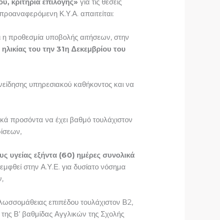
ύ, κριτήρια επιλογής»
για τις θέσεις
ροαναφερόμενη Κ.Υ.Α. απαιτείται:
ι η προθεσμία υποβολής αιτήσεων, στην
ς ηλικίας του την 31η Δεκεμβρίου του
νείδησης υπηρεσιακού καθήκοντος και να
στικά προσόντα να έχει βαθμό τουλάχιστον
ρίσεων,
υς υγείας εξήντα (60) ημέρες συνολικά
εμφθεί στην Α.Υ.Ε. για δυσίατο νόσημα
,
 γλωσσομάθειας επιπέδου τουλάχιστον Β2,
 της Β’ βαθμίδας Αγγλικών της Σχολής