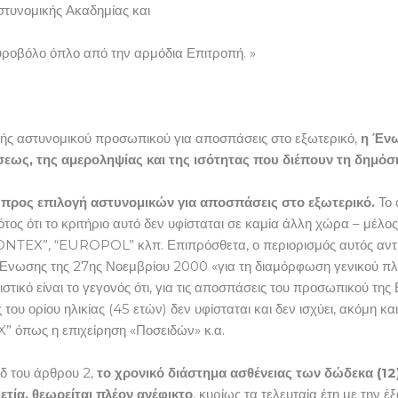
τυνομικής Ακαδημίας και
 πυροβόλο όπλο από την αρμόδια Επιτροπή. »
γής αστυνομικού προσωπικού για αποσπάσεις στο εξωτερικό,
η Ένω
σεως, της αμεροληψίας και της ισότητας που διέπουν τη δημόσ
ν προς επιλογή αστυνομικών για αποσπάσεις στο εξωτερικό.
Το 
ότος ότι το κριτήριο αυτό δεν υφίσταται σε καμία άλλη χώρα – μέλ
TEX”, “EUROPOL” κλπ. Επιπρόσθετα, ο περιορισμός αυτός αντίκε
νωσης της 27ης Νοεμβρίου 2000 «για τη διαμόρφωση γενικού πλαισ
τικό είναι το γεγονός ότι, για τις αποσπάσεις του προσωπικού της
υ ορίου ηλικίας (45 ετών) δεν υφίσταται και δεν ισχύει, ακόμη και
 όπως η επιχείρηση «Ποσειδών» κ.α.
δ του άρθρου 2,
το χρονικό διάστημα ασθένειας των δώδεκα (12
ετία, θεωρείται πλέον ανέφικτο
, κυρίως τα τελευταία έτη με την