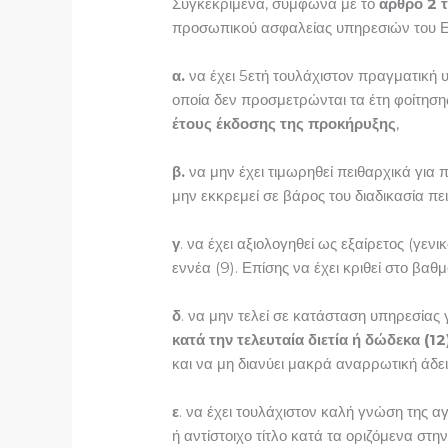
Συγκεκριμένα, σύμφωνα με το
άρθρο 2 τ
προσωπικού ασφαλείας υπηρεσιών του Ελ
α.
να έχει 5ετή τουλάχιστον πραγματική 
οποία δεν προσμετρώνται τα έτη φοίτηση
έτους έκδοσης της προκήρυξης
,
β.
να μην έχει τιμωρηθεί πειθαρχικά γι
μην εκκρεμεί σε βάρος του διαδικασία π
γ
. να έχει αξιολογηθεί ως εξαίρετος (γεν
εννέα (9). Επίσης να έχει κριθεί στο βα
δ
. να μην τελεί σε κατάσταση υπηρεσίας
κατά την τελευταία διετία ή δώδεκα (1
και να μη διανύει μακρά αναρρωτική άδε
ε
. να έχει τουλάχιστον καλή γνώση της α
ή αντίστοιχο τίτλο κατά τα οριζόμενα σ