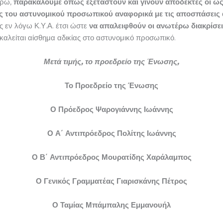
έρω,
παρακαλούμε όπως εξεταστούν και γίνουν αποδεκτές οι ω
ής του αστυνομικού προσωπικού αναφορικά με τις αποσπάσεις 
 εν λόγω Κ.Υ.Α. έτσι ώστε
να απαλειφθούν οι ανωτέρω διακρίσε
καλείται αίσθημα αδικίας στο αστυνομικό προσωπικό.
Μετά τιμής, το προεδρείο της Ένωσης,
Το Προεδρείο της Ένωσης
Ο Πρόεδρος Ψαρογιάννης Ιωάννης
Ο Α΄ Αντιπρόεδρος Πολίτης Ιωάννης
Ο Β΄ Αντιπρόεδρος Μουρατίδης Χαράλαμπος
Ο Γενικός Γραμματέας Γιαρισκάνης Πέτρος
Ο Ταμίας Μπάμπαλης Εμμανουήλ