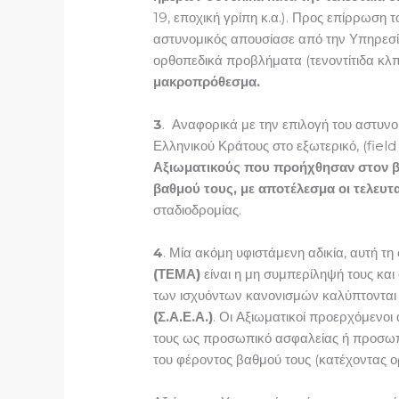
19, εποχική γρίπη κ.α.). Προς επίρρωση
αστυνομικός απουσίασε από την Υπηρεσία 
ορθοπεδικά προβλήματα (τενοντίτιδα κλπ)
μακροπρόθεσμα
.
3
. Αναφορικά με την επιλογή του αστυ
Ελληνικού Κράτους στο εξωτερικό, (fiel
Αξιωματικούς που προήχθησαν στον βα
βαθμού τους, με αποτέλεσμα οι τελευτ
σταδιοδρομίας.
4
. Μία ακόμη υφιστάμενη αδικία, αυτή 
(ΤΕΜΑ)
είναι η μη συμπερίληψή τους και
των ισχυόντων κανονισμών καλύπτονται
(Σ.Α.Ε.Α.)
. Οι Αξιωματικοί προερχόμενοι
τους ως προσωπικό ασφαλείας ή προσωπ
του φέροντος βαθμού τους (κατέχοντας ο