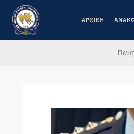
Μετάβαση
στο
περιεχόμενο
ΑΡΧΙΚΉ
ΑΝΑΚΟ
Πενη