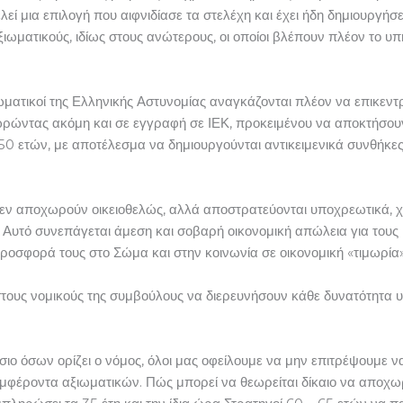
εί μια επιλογή που αιφνιδίασε τα στελέχη και έχει ήδη δημιουργήσε
ιωματικούς, ιδίως στους ανώτερους, οι οποίοι βλέπουν πλέον το υπ
ιωματικοί της Ελληνικής Αστυνομίας αναγκάζονται πλέον να επικεν
ωρώντας ακόμη και σε εγγραφή σε ΙΕΚ, προκειμένου να αποκτήσουν
– 50 ετών, με αποτέλεσμα να δημιουργούνται αντικειμενικά συνθήκ
οί δεν αποχωρούν οικειοθελώς, αλλά αποστρατεύονται υποχρεωτικά,
υτό συνεπάγεται άμεση και σοβαρή οικονομική απώλεια για τους ίδιο
ροσφορά τους στο Σώμα και στην κοινωνία σε οικονομική «τιμωρία»
 στους νομικούς της συμβούλους να διερευνήσουν κάθε δυνατότητα
ίσιο όσων ορίζει ο νόμος, όλοι μας οφείλουμε να μην επιτρέψουμε
συμφέροντα αξιωματικών. Πώς μπορεί να θεωρείται δίκαιο να αποχ