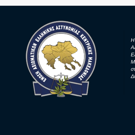
Η
Α
Ε
Μ
σ
Δ