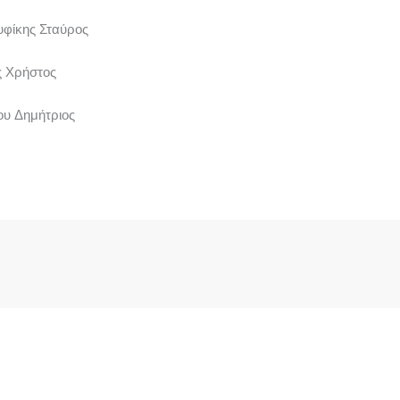
υφίκης Σταύρος
ς Χρήστος
ου Δημήτριος