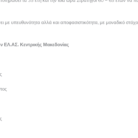
μπληρώσει τα 35 έτη και την ίδια ώρα Στρατηγοί 60 – 65 ετών να 
ι με υπευθυνότητα αλλά και αποφασιστικότητα, με μοναδικό στόχο
ν ΕΛ.ΑΣ. Κεντρικής Μακεδονίας
ς
πος
ς