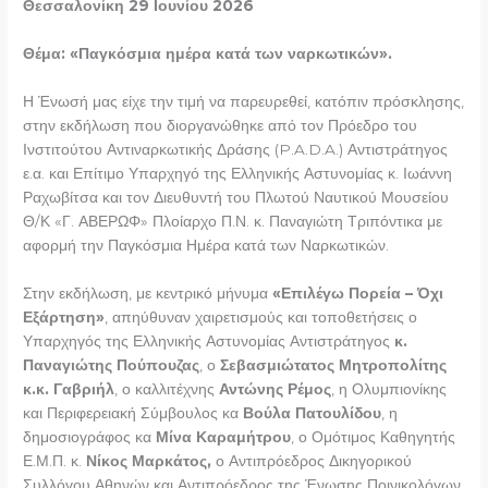
Θεσσαλονίκη 29 Ιουνίου 2026
Θέμα: «Παγκόσμια ημέρα κατά των ναρκωτικών».
Η Ένωσή μας είχε την τιμή να παρευρεθεί, κατόπιν πρόσκλησης,
στην εκδήλωση που διοργανώθηκε από τον Πρόεδρο του
Ινστιτούτου Αντιναρκωτικής Δράσης (P.A.D.A.) Αντιστράτηγος
ε.α. και Επίτιμο Υπαρχηγό της Ελληνικής Αστυνομίας κ. Ιωάννη
Ραχωβίτσα και τον Διευθυντή του Πλωτού Ναυτικού Μουσείου
Θ/Κ «Γ. ΑΒΕΡΩΦ» Πλοίαρχο Π.Ν. κ. Παναγιώτη Τριπόντικα με
αφορμή την Παγκόσμια Ημέρα κατά των Ναρκωτικών.
Στην εκδήλωση, με κεντρικό μήνυμα
«Επιλέγω Πορεία – Όχι
Εξάρτηση»
, απηύθυναν χαιρετισμούς και τοποθετήσεις ο
Υπαρχηγός της Ελληνικής Αστυνομίας Αντιστράτηγος
κ.
Παναγιώτης Πούπουζας
, ο
Σεβασμιώτατος Μητροπολίτης
κ.κ. Γαβριήλ
, ο καλλιτέχνης
Αντώνης Ρέμος
, η Ολυμπιονίκης
και Περιφερειακή Σύμβουλος κα
Βούλα Πατουλίδου
, η
δημοσιογράφος κα
Μίνα Καραμήτρου
, ο Ομότιμος Καθηγητής
Ε.Μ.Π. κ.
Νίκος Μαρκάτος,
ο Αντιπρόεδρος Δικηγορικού
Συλλόγου Αθηνών και Αντιπρόεδρος της Ένωσης Ποινικολόγων