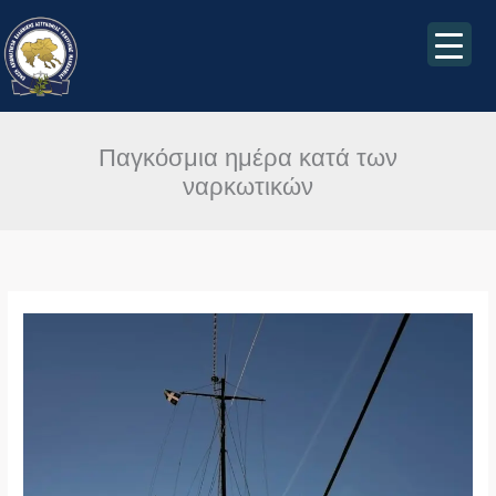
Μετάβαση
στο
περιεχόμενο
Παγκόσμια ημέρα κατά των
ναρκωτικών