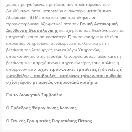
χωρίς προηγούμενες προτάσεις των προϊσταμένων των
Διευθύνσεων όπου υπηρετούν οι ανωτέρω μετατιθέμενοι
Αξιωματικοί.
Β)
Με ποια κριτήρια προτάθηκαν οι
προαναφερόμενοι Αξιωματικοί, από την
Γενική Αστυνομική
Διεύθυνση Θεσσαλονίκης
και όχι μέσω των Διευθύνσεων που
υπηρετούν και το σημαντικότερο
Γ)
αν τα κριτήρια αυτά είναι
απολύτως υπηρεσιακά, συνδεόμενα αποκλειστικά με τη
βελτίωση της λειτουργίας των εν λόγω Υπηρεσιών,
αποσκοπώντας στην εύρυθμη λειτουργία αυτών, αλλά και στη
βελτίωση των παρεχόμενων υπηρεσιών προς τους πολίτες ή
απορρέουν από
τυχόν προσωπικές εμπάθειες ή διενέξεις ή
«υποδείξεις – συμβουλές – απόψεις» τρίτων, που ουδεμία
σχέση έχουν με αμιγώς υπηρεσιακά κριτήρια.
Για το Διοικητικό Συμβούλιο
Ο Πρόεδρος Ψαρογιάννης Ιωάννης
Ο Γενικός Γραμματέας Γιαρισκάνης Πέτρος