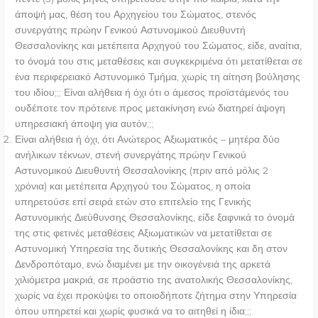
άποψή μας, θέση του Αρχηγείου του Σώματος, στενός
συνεργάτης πρώην Γενικού Αστυνομικού Διευθυντή
Θεσσαλονίκης και μετέπειτα Αρχηγού του Σώματος, είδε, αναίτια,
το όνομά του στις μεταθέσεις και συγκεκριμένα ότι μετατίθεται σε
ένα περιφερειακό Αστυνομικό Τμήμα, χωρίς τη αίτηση βούλησης
του ιδίου;;; Είναι αλήθεια ή όχι ότι ο άμεσος προϊστάμενός του
ουδέποτε τον πρότεινε προς μετακίνηση ενώ διατηρεί άψογη
υπηρεσιακή άποψη για αυτόν;;;
Είναι αλήθεια ή όχι, ότι Ανώτερος Αξιωματικός – μητέρα δύο
ανήλικων τέκνων, στενή συνεργάτης πρώην Γενικού
Αστυνομικού Διευθυντή Θεσσαλονίκης (πριν από μόλις 2
χρόνια) και μετέπειτα Αρχηγού του Σώματος, η οποία
υπηρετούσε επί σειρά ετών στο επιτελείο της Γενικής
Αστυνομικής Διεύθυνσης Θεσσαλονίκης, είδε ξαφνικά το όνομά
της στις φετινές μεταθέσεις Αξιωματικών να μετατίθεται σε
Αστυνομική Υπηρεσία της δυτικής Θεσσαλονίκης και δη στον
Δενδροπόταμο, ενώ διαμένει με την οικογένειά της αρκετά
χιλιόμετρα μακριά, σε προάστιο της ανατολικής Θεσσαλονίκης,
χωρίς να έχει προκύψει το οποιοδήποτε ζήτημα στην Υπηρεσία
όπου υπηρετεί και χωρίς φυσικά να το αιτηθεί η ίδια;;;