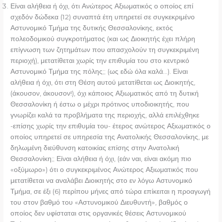
Είναι αλήθεια ή όχι, ότι Ανώτερος Αξιωματικός ο οποίος επί
σχεδόν δώδεκα (12) συναπτά έτη υπηρετεί σε συγκεκριμένο
Αστυνομικό Τμήμα της δυτικής Θεσσαλονίκης, εκτός
πολεοδομικού συγκροτήματος (και ως Διοικητής έχει πλήρη
επίγνωση των ζητημάτων που απασχολούν τη συγκεκριμένη
περιοχή), μετατίθεται χωρίς την επιθυμία του στο κεντρικό
Αστυνομικό Τμήμα της πόλης;; (ως εδώ όλα καλά…). Είναι
αλήθεια ή όχι, ότι στη Θέση αυτού μετατίθεται ως Διοικητής,
(άκουσον, άκουσον!), όχι κάποιος Αξιωματικός από τη δυτική
Θεσσαλονίκη ή έστω ο μέχρι πρότινος υποδιοικητής, που
γνωρίζει καλά τα προβλήματα της περιοχής, αλλά επιλέχθηκε
-επίσης χωρίς την επιθυμία του- έτερος ανώτερος Αξιωματικός ο
οποίος υπηρετεί σε υπηρεσία της Ανατολικής Θεσσαλονίκης, με
δηλωμένη διεύθυνση κατοικίας επίσης στην Ανατολική
Θεσσαλονίκη;; Είναι αλήθεια ή όχι, (εάν ναι, είναι ακόμη πιο
«οξύμωρο») ότι ο συγκεκριμένος Ανώτερος Αξιωματικός που
μετατίθεται να αναλάβει Διοικητής στο εν λόγω Αστυνομικό
Τμήμα, σε έξι (6) περίπου μήνες από τώρα επίκειται η προαγωγή
του στον βαθμό του «Αστυνομικού Διευθυντή», βαθμός ο
οποίος δεν υφίσταται στις οργανικές θέσεις Αστυνομικού