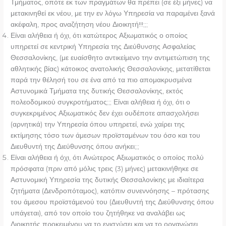
Τμήματος, οπότε εκ των πραγμάτων θα πρέπει (σε έξι μήνες) να
μετακινηθεί εκ νέου, με την εν λόγω Υπηρεσία να παραμένει ξανά
ακέφαλη, προς αναζήτηση νέου Διοικητή!!!;;;
Είναι αλήθεια ή όχι, ότι κατώτερος Αξιωματικός ο οποίος
υπηρετεί σε κεντρική Υπηρεσία της Διεύθυνσης Ασφαλείας
Θεσσαλονίκης, (με ευαίσθητο αντικείμενο την αντιμετώπιση της
αθλητικής βίας) κάτοικος ανατολικής Θεσσαλονίκης, μετατίθεται
παρά την θέλησή του σε ένα από τα πιο απομακρυσμένα
Αστυνομικά Τμήματα της δυτικής Θεσσαλονίκης, εκτός
πολεοδομικού συγκροτήματος;;; Είναι αλήθεια ή όχι, ότι ο
συγκεκριμένος Αξιωματικός δεν έχει ουδέποτε απασχολήσει
(αρνητικά) την Υπηρεσία όπου υπηρετεί, ενώ χαίρει της
εκτίμησης τόσο των άμεσων προϊσταμένων του όσο και του
Διευθυντή της Διεύθυνσης όπου ανήκει;;;
Είναι αλήθεια ή όχι, ότι Ανώτερος Αξιωματικός ο οποίος πολύ
πρόσφατα (πριν από μόλις τρεις (3) μήνες) μετακινήθηκε σε
Αστυνομική Υπηρεσία της δυτικής Θεσσαλονίκης με ιδιαίτερα
ζητήματα (Δενδροπόταμος), κατόπιν συνεννόησης – πρότασης
του άμεσου προϊστάμενού του (Διευθυντή της Διεύθυνσης όπου
υπάγεται), από τον οποίο του ζητήθηκε να αναλάβει ως
Διοικητής προκειμένου να το ενισχύσει και να το οργανώσει,