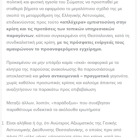
πολιτική και φυσική ηγεσία του Σώματος να προσπαθεί με
σταθερά βήματα να εφαρμόσει το μεγαλόπνοο σχέδιό της με
σκοπό τη μεταρρύθμιση της Ελληνικής Αστυνομίας,
επιδεικνύοντας προς τούτο
«απλόχερα» εμπιστοσύνη στην
κρίση και τις προτάσεις των τοπικών υπηρεσιακών
παραγόντων
, κάποιοι συγκεκριμένοι στη Θεσσαλονίκη, κατά τη
συνδικαλιστική μας κρίση,
με τις πρόσφατες ενέργειές τους
αμαυρώνουν το προαναφερόμενο εγχείρημα.
Προκειμένου να μην υπάρξει καμία «σκιά» αναφορικά με τα
κίνητρα της παρούσας ανακοίνωσης θα παρουσιάσουμε
αποκλειστικά και
μόνο αντικειμενικά – πραγματικά
γεγονότα,
χωρίς καθόλου προσωπικές κρίσεις και καλούμε άπαντες να
αναζητήσουν τα παρακάτω προς επιβεβαίωση.
Μεταξύ άλλων, λοιπόν, «παράδοξων» που συνέβησαν
παραθέτουμε ενδεικτικά τα ακόλουθα ερωτήματα:
Είναι αλήθεια ή όχι, ότι Ανώτερος Αξιωματικός της Γενικής
Αστυνομικής Διεύθυνσης Θεσσαλονίκης, ο οποίος πριν από
πέντε (5) μόλις μήνες υπηρετούσε στην πιο καίρια, κατά την