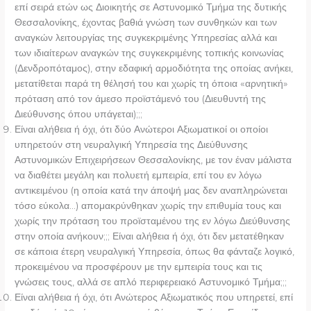
επί σειρά ετών ως Διοικητής σε Αστυνομικό Τμήμα της δυτικής
Θεσσαλονίκης, έχοντας βαθιά γνώση των συνθηκών και των
αναγκών λειτουργίας της συγκεκριμένης Υπηρεσίας αλλά και
των ιδιαίτερων αναγκών της συγκεκριμένης τοπικής κοινωνίας
(Δενδροπόταμος), στην εδαφική αρμοδιότητα της οποίας ανήκει,
μετατίθεται παρά τη θέλησή του και χωρίς τη όποια «αρνητική»
πρόταση από τον άμεσο προϊστάμενό του (Διευθυντή της
Διεύθυνσης όπου υπάγεται);;;
Είναι αλήθεια ή όχι, ότι δύο Ανώτεροι Αξιωματικοί οι οποίοι
υπηρετούν στη νευραλγική Υπηρεσία της Διεύθυνσης
Αστυνομικών Επιχειρήσεων Θεσσαλονίκης, με τον έναν μάλιστα
να διαθέτει μεγάλη και πολυετή εμπειρία, επί του εν λόγω
αντικειμένου (η οποία κατά την άποψή μας δεν αναπληρώνεται
τόσο εύκολα…) απομακρύνθηκαν χωρίς την επιθυμία τους και
χωρίς την πρόταση του προϊσταμένου της εν λόγω Διεύθυνσης
στην οποία ανήκουν;;; Είναι αλήθεια ή όχι, ότι δεν μετατέθηκαν
σε κάποια έτερη νευραλγική Υπηρεσία, όπως θα φάνταζε λογικό,
προκειμένου να προσφέρουν με την εμπειρία τους και τις
γνώσεις τους, αλλά σε απλό περιφερειακό Αστυνομικό Τμήμα;;;
Είναι αλήθεια ή όχι, ότι Ανώτερος Αξιωματικός που υπηρετεί, επί