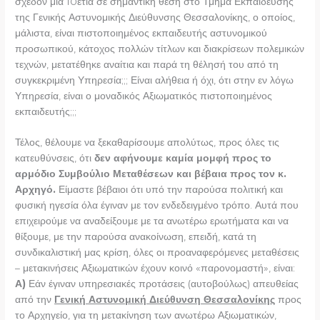
σχεδόν μία 10ετία σε σημαντική θέση στο Τμήμα Εκπαίδευσης
της Γενικής Αστυνομικής Διεύθυνσης Θεσσαλονίκης, ο οποίος,
μάλιστα, είναι πιστοποιημένος εκπαιδευτής αστυνομικού
προσωπικού, κάτοχος πολλών τίτλων και διακρίσεων πολεμικών
τεχνών, μετατέθηκε αναίτια και παρά τη θέλησή του από τη
συγκεκριμένη Υπηρεσία;;; Είναι αλήθεια ή όχι, ότι στην εν λόγω
Υπηρεσία, είναι ο μοναδικός Αξιωματικός πιστοποιημένος
εκπαιδευτής;;;
Τέλος, θέλουμε να ξεκαθαρίσουμε απολύτως, προς όλες τις
κατευθύνσεις, ότι
δεν αφήνουμε καμία μομφή προς το
αρμόδιο Συμβούλιο Μεταθέσεων και βέβαια προς τον κ.
Αρχηγό.
Είμαστε βέβαιοι ότι υπό την παρούσα πολιτική και
φυσική ηγεσία όλα έγιναν με τον ενδεδειγμένο τρόπο. Αυτά που
επιχειρούμε να αναδείξουμε με τα ανωτέρω ερωτήματα και να
θίξουμε, με την παρούσα ανακοίνωση, επειδή, κατά τη
συνδικαλιστική μας κρίση, όλες οι προαναφερόμενες μεταθέσεις
– μετακινήσεις Αξιωματικών έχουν κοινό «παρονομαστή», είναι:
Α)
Εάν έγιναν υπηρεσιακές προτάσεις (αυτοβούλως) απευθείας
από την
Γενική Αστυνομική Διεύθυνση Θεσσαλονίκης
προς
το Αρχηγείο, για τη μετακίνηση των ανωτέρω Αξιωματικών,