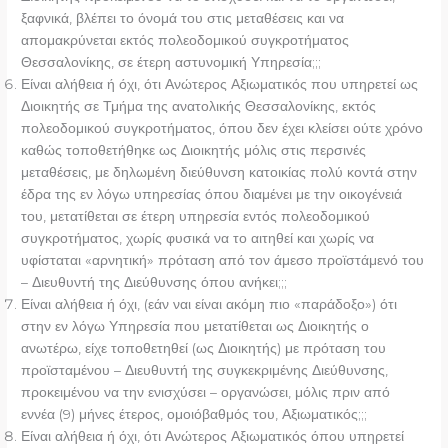
ξαφνικά, βλέπει το όνομά του στις μεταθέσεις και να
απομακρύνεται εκτός πολεοδομικού συγκροτήματος
Θεσσαλονίκης, σε έτερη αστυνομική Υπηρεσία;;;
Είναι αλήθεια ή όχι, ότι Ανώτερος Αξιωματικός που υπηρετεί ως
Διοικητής σε Τμήμα της ανατολικής Θεσσαλονίκης, εκτός
πολεοδομικού συγκροτήματος, όπου δεν έχει κλείσει ούτε χρόνο
καθώς τοποθετήθηκε ως Διοικητής μόλις στις περσινές
μεταθέσεις, με δηλωμένη διεύθυνση κατοικίας πολύ κοντά στην
έδρα της εν λόγω υπηρεσίας όπου διαμένει με την οικογένειά
του, μετατίθεται σε έτερη υπηρεσία εντός πολεοδομικού
συγκροτήματος, χωρίς φυσικά να το αιτηθεί και χωρίς να
υφίσταται «αρνητική» πρόταση από τον άμεσο προϊστάμενό του
– Διευθυντή της Διεύθυνσης όπου ανήκει;;;
Είναι αλήθεια ή όχι, (εάν ναι είναι ακόμη πιο «παράδοξο») ότι
στην εν λόγω Υπηρεσία που μετατίθεται ως Διοικητής ο
ανωτέρω, είχε τοποθετηθεί (ως Διοικητής) με πρόταση του
προϊσταμένου – Διευθυντή της συγκεκριμένης Διεύθυνσης,
προκειμένου να την ενισχύσει – οργανώσει, μόλις πριν από
εννέα (9) μήνες έτερος, ομοιόβαθμός του, Αξιωματικός;;;
Είναι αλήθεια ή όχι, ότι Ανώτερος Αξιωματικός όπου υπηρετεί