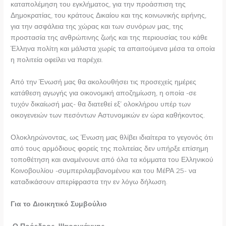
καταπολέμηση του εγκλήματος, για την προάσπιση της
Δημοκρατίας, του κράτους Δικαίου και της κοινωνικής ειρήνης,
για την ασφάλεια της χώρας και των συνόρων μας, της
προστασία της ανθρώπινης ζωής και της περιουσίας του κάθε
Έλληνα πολίτη και μάλιστα χωρίς τα απαιτούμενα μέσα τα οποία
η πολιτεία οφείλει να παρέχει.
Από την Ένωσή μας θα ακολουθήσει τις προσεχείς ημέρες
κατάθεση αγωγής για οικονομική αποζημίωση, η οποία -σε
τυχόν δικαίωσή μας- θα διατεθεί εξ’ ολοκλήρου υπέρ των
οικογενειών των πεσόντων Αστυνομικών εν ώρα καθήκοντος.
Ολοκληρώνοντας, ως Ένωση μας θλίβει ιδιαίτερα το γεγονός ότι
από τους αρμόδιους φορείς της πολιτείας δεν υπήρξε επίσημη
τοποθέτηση και αναμένουνε από όλα τα κόμματα του Ελληνικού
Κοινοβουλίου -συμπεριλαμβανομένου και του ΜέΡΑ 25- να
καταδικάσουν απερίφραστα την εν λόγω δήλωση.
Για το Διοικητικό Συμβούλιο
Ο Πρόεδρος Ψαρογιάννης