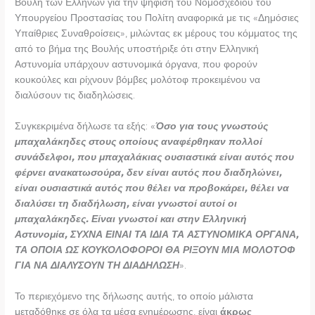
Βουλή των Ελλήνων για την ψήφιση του Νομοσχεδίου του
Υπουργείου Προστασίας του Πολίτη αναφορικά με τις «Δημόσιες
Υπαίθριες Συναθροίσεις», μιλώντας εκ μέρους του κόμματος της
από το βήμα της Βουλής υποστήριξε ότι στην Ελληνική
Αστυνομία υπάρχουν αστυνομικά όργανα, που φορούν
κουκούλες και ρίχνουν βόμβες μολότοφ προκειμένου να
διαλύσουν τις διαδηλώσεις.
Συγκεκριμένα δήλωσε τα εξής: «
Όσο για τους γνωστούς
μπαχαλάκηδες στους οποίους αναφέρθηκαν πολλοί
συνάδελφοι, που μπαχαλάκιας ουσιαστικά είναι αυτός που
φέρνει ανακατωσούρα, δεν είναι αυτός που διαδηλώνει,
είναι ουσιαστικά αυτός που θέλει να προβοκάρει, θέλει να
διαλύσει τη διαδήλωση, είναι γνωστοί αυτοί οι
μπαχαλάκηδες.
Είναι γνωστοί και στην Ελληνική
Αστυνομία, ΣΥΧΝΑ ΕΙΝΑΙ ΤΑ ΙΔΙΑ ΤΑ ΑΣΤΥΝΟΜΙΚΑ ΟΡΓΑΝΑ,
ΤΑ ΟΠΟΙΑ ΩΣ ΚΟΥΚΟΛΟΦΟΡΟΙ ΘΑ ΡΙΞΟΥΝ ΜΙΑ ΜΟΛΟΤΟΦ
ΓΙΑ ΝΑ ΔΙΑΛΥΣΟΥΝ ΤΗ ΔΙΑΔΗΛΩΣΗ
».
Το περιεχόμενο της δήλωσης αυτής, το οποίο μάλιστα
μεταδόθηκε σε όλα τα μέσα ενημέρωσης, είναι
άκρως