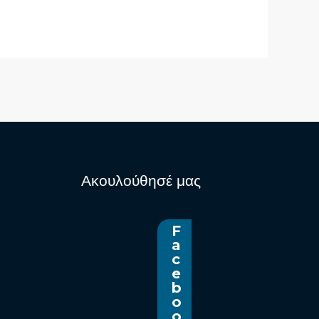
Ακουλούθησέ μας
F
a
c
e
b
o
o