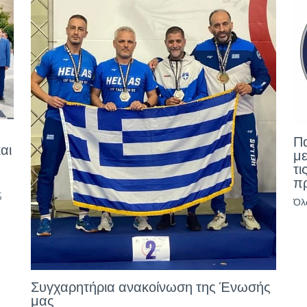
Π
αι
με
τι
π
5
Όλ
Συγχαρητήρια ανακοίνωση της Ένωσής
μας