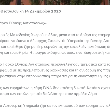
αλονίκη 14 Δεκεμβρίου 2025
πάρκο Εθνικής Αντιστάσεως
».
ικής Μακεδονίας θεωρούμε άδικο, μέσα από το άρθρο της εφημερ
έρεται να έκανε ο Δήμαρχος Συκεών, ότι Υπηρεσία της Γενικής Ασ
και ευαίσθητο ζήτημα, δημιουργώντας την εσφαλμένη εντύπωση ότι 
η και ευαισθησία. Η πραγματικότητα, ωστόσο, είναι διαφορετική και
ο Πάρκο Εθνικής Αντιστάσεως περισυνελέγησαν τμηματικά κατά τ
ύμφωνα με τις προβλεπόμενες διαδικασίες και τη συνδρομή της Υ
βάστηκαν στην Ιατροδικαστική Υπηρεσία για τη δυνατότητα λήψης 
ας των ευρημάτων, η λήψη DNA δεν κατέστη δυνατή. Κατόπιν σχετι
ασμό των οστών, η οποία διαβιβάστηκε στον αρμόδιο Δήμο.
όδια Αστυνομική Υπηρεσία ζήτησε τον ενταφιασμό των ευρημάτων, 