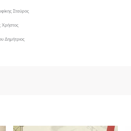
υφίκης Σταύρος
ς Χρήστος
ου Δημήτριος