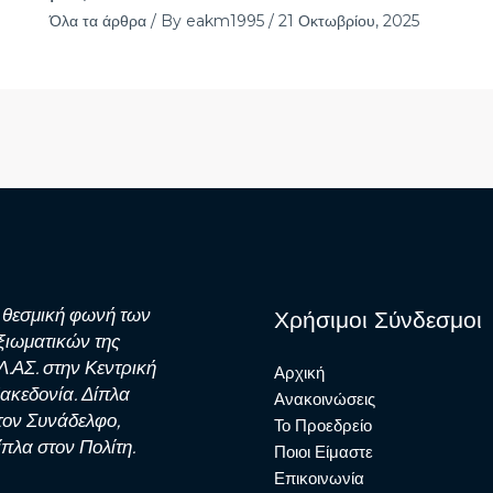
Όλα τα άρθρα
/ By
eakm1995
/
21 Οκτωβρίου, 2025
 θεσμική φωνή των
Χρήσιμοι Σύνδεσμοι
ξιωματικών της
Λ.ΑΣ. στην Κεντρική
Αρχική
ακεδονία. Δίπλα
Ανακοινώσεις
τον Συνάδελφο,
Το Προεδρείο
ίπλα στον Πολίτη.
Ποιοι Είμαστε
Επικοινωνία