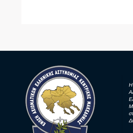
Η
Α
Ε
Μ
σ
Δ