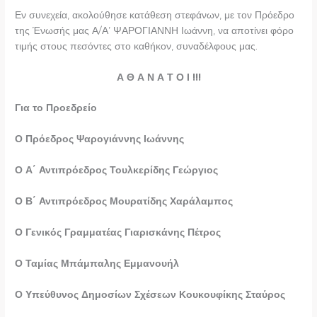
Εν συνεχεία, ακολούθησε κατάθεση στεφάνων, με τον Πρόεδρο
της Ένωσής μας Α/Α’ ΨΑΡΟΓΙΑΝΝΗ Ιωάννη, να αποτίνει φόρο
τιμής στους πεσόντες στο καθήκον, συναδέλφους μας.
Α Θ Α Ν Α Τ Ο Ι !!!
Για το Προεδρείο
Ο Πρόεδρος Ψαρογιάννης Ιωάννης
Ο Α΄ Αντιπρόεδρος Τουλκερίδης Γεώργιος
Ο Β΄ Αντιπρόεδρος Μουρατίδης Χαράλαμπος
Ο Γενικός Γραμματέας Γιαρισκάνης Πέτρος
Ο Ταμίας Μπάμπαλης Εμμανουήλ
Ο Υπεύθυνος Δημοσίων Σχέσεων Κουκουφίκης Σταύρος