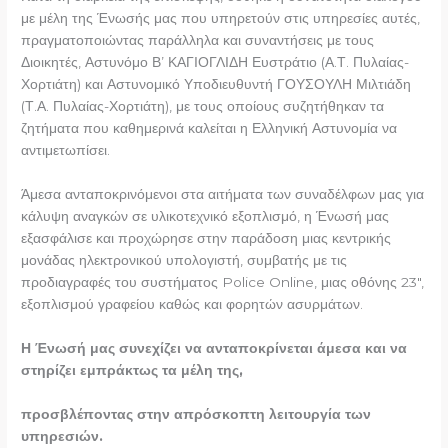
με μέλη της Ένωσής μας που υπηρετούν στις υπηρεσίες αυτές,
πραγματοποιώντας παράλληλα και συναντήσεις με τους
Διοικητές, Αστυνόμο Β’ ΚΑΓΙΟΓΛΙΔΗ Ευστράτιο (Α.Τ. Πυλαίας-
Χορτιάτη) και Αστυνομικό Υποδιευθυντή ΓΟΥΣΟΥΛΗ Μιλτιάδη
(Τ.Α. Πυλαίας-Χορτιάτη), με τους οποίους συζητήθηκαν τα
ζητήματα που καθημερινά καλείται η Ελληνική Αστυνομία να
αντιμετωπίσει.
Άμεσα ανταποκρινόμενοι στα αιτήματα των συναδέλφων μας για
κάλυψη αναγκών σε υλικοτεχνικό εξοπλισμό, η Ένωσή μας
εξασφάλισε και προχώρησε στην παράδοση μιας κεντρικής
μονάδας ηλεκτρονικού υπολογιστή, συμβατής με τις
προδιαγραφές του συστήματος Police Online, μιας οθόνης 23″,
εξοπλισμού γραφείου καθώς και φορητών ασυρμάτων.
Η Ένωσή μας συνεχίζει να ανταποκρίνεται άμεσα και να
στηρίζει εμπράκτως τα μέλη της,
προσβλέποντας στην απρόσκοπτη λειτουργία των
υπηρεσιών.