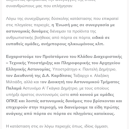
συνανθρώπους μας που επλήγησαν.
Λόγω της συνεχιζόμενης δύσκολης κατάστασης που επικρατεί
στις πληγείσες περιοχές,
η Ένωσή μας σε συνεργασία με
αστυνομικές δυνάμεις
διένειμαν τα προϊόντα της
ανθρωπιστικής βοήθειας από πόρτα σε πόρτα,
ειδικά σε
ευπαθείς ομάδες, ανήμπορους ηλικιωμένους κλπ.
Ευχαριστούμε τον Προϊστάμενο του Κλάδου Διαχειριστικής
– Τεχνικής Υποστήριξης και Πληροφορικής του Αρχηγείου
Ελληνικής Αστυνομίας
, Υποστράτηγο κ. Παντελή Δημήτριο,
τον Διευθυντή της Δ.Α. Καρδίτσας
Ταξίαρχο κ. Αλεξάκη
Μιλτιάδη, αλλά και τ
ον Διοικητή του Αστυνομικού Τμήματος
Παλαμά
Αστυνόμο Α’ Γκάγκα Δημήτριο, με τους οποίους
υπήρξε άριστος συντονισμός ώστε
από κοινού με ομάδες
ΟΠΚΕ και λοιπές αστυνομικές δυνάμεις που βρίσκονται και
επιχειρούν στην περιοχή, να διανείμουμε τα είδη πρώτης
ανάγκης από πόρτα σε πόρτα σε πληγέντες κατοίκους.
Η κατάσταση στις εν λόγω περιοχές όπως, ιδίοις όμμασι,