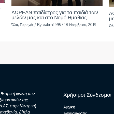
ν
ΔΩΡΕΑΝ παιδίατρος για τα παιδιά των
ΔΩ
μελών μας και στο Νομό Ημαθίας
με
Όλα
,
Παροχές
/ By
eakm1995
/
18 Νοεμβρίου, 2019
Όλ
 θεσμική φωνή των
Χρήσιμοι Σύνδεσμοι
ξιωματικών της
Λ.ΑΣ. στην Κεντρική
Αρχική
ακεδονία. Δίπλα
Ανακοινώσεις