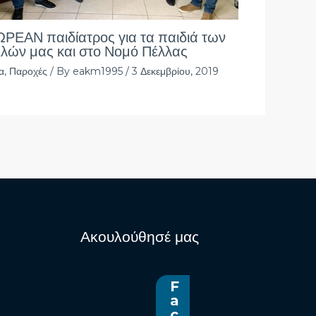
ΡΕΑΝ παιδίατρος για τα παιδιά των
λών μας και στο Νομό Πέλλας
α
,
Παροχές
/ By
eakm1995
/
3 Δεκεμβρίου, 2019
Ακουλούθησέ μας
F
a
c