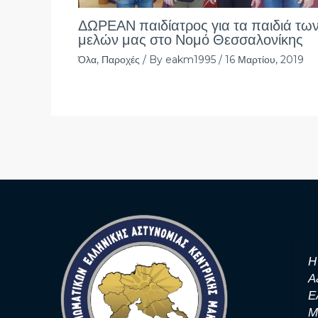
ΔΩΡΕΑΝ παιδίατρος για τα παιδιά τω
μελών μας στο Νομό Θεσσαλονίκης
Όλα
,
Παροχές
/ By
eakm1995
/
16 Μαρτίου, 2019
Η
Α
Ε
Μ