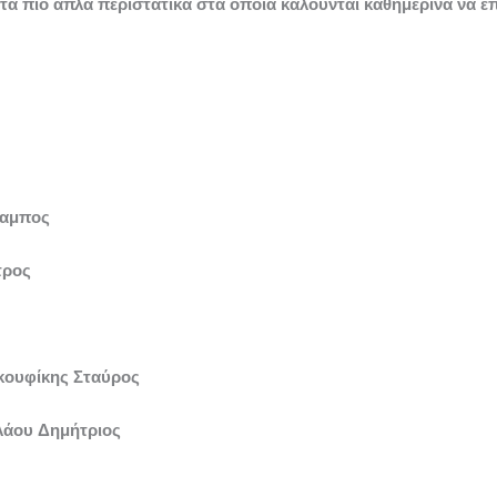
στα πιο απλά περιστατικά στα οποία καλούνται καθημερινά να ε
λαμπος
τρος
κουφίκης Σταύρος
λάου Δημήτριος