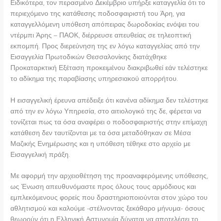
Ειδικότερα, τον περασμένο Δεκέμβριο υπήρξε καταγγελία ότι το
περιεχόμενο της κατάθεσης ποδοσφαιριστή του Άρη, για
καταγγελλόμενη υπόθεση απόπειρας δωροδοκίας ενόψει του
ντέρμπι Άρης – ΠΑΟΚ, διέρρευσε απευθείας σε τηλεοπτική
εκπομπή. Προς διερεύνηση της εν λόγω καταγγελίας από την
Εισαγγελία Πρωτοδικών Θεσσαλονίκης διατάχθηκε
Προκαταρκτική Εξέταση προκειμένου διακριβωθεί εάν τελέστηκε
το αδίκημα της παραβίασης υπηρεσιακού απορρήτου.
Η εισαγγελική έρευνα απέδειξε ότι κανένα αδίκημα δεν τελέστηκε
από την εν λόγω Υπηρεσία, στο αιτιολογικό της δε, φέρεται να
τονίζεται πως τα όσα αναφέρει ο ποδοσφαιριστής στην επίμαχη
κατάθεση δεν ταυτίζονται με τα όσα μεταδόθηκαν σε Μέσα
Μαζικής Ενημέρωσης και η υπόθεση τέθηκε στο αρχείο με
Εισαγγελική πράξη.
Με αφορμή την αρχειοθέτηση της προαναφερόμενης υπόθεσης,
ως Ένωση απευθυνόμαστε προς όλους τους αρμόδιους και
εμπλεκόμενους φορείς που δραστηριοποιούνται στον χώρο του
αθλητισμού και καλούμε -στέλνοντας ξεκάθαρο μήνυμα- όσους
θεωρούν ότι η Ελληνική Αστυνομία δύναται να αποτελέσει το