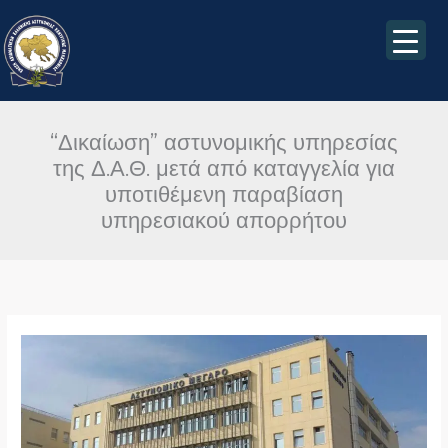
Μετάβαση
στο
περιεχόμενο
“Δικαίωση” αστυνομικής υπηρεσίας
της Δ.Α.Θ. μετά από καταγγελία για
υποτιθέμενη παραβίαση
υπηρεσιακού απορρήτου