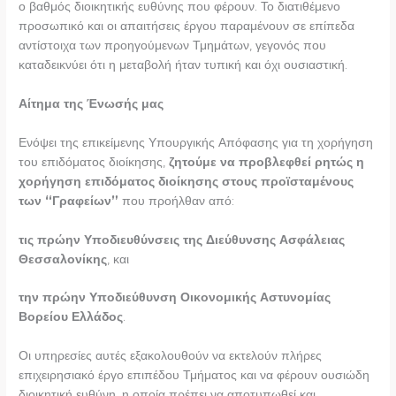
ο βαθμός διοικητικής ευθύνης που φέρουν. Το διατιθέμενο
προσωπικό και οι απαιτήσεις έργου παραμένουν σε επίπεδα
αντίστοιχα των προηγούμενων Τμημάτων, γεγονός που
καταδεικνύει ότι η μεταβολή ήταν τυπική και όχι ουσιαστική.
Αίτημα της Ένωσής μας
Ενόψει της επικείμενης Υπουργικής Απόφασης για τη χορήγηση
του επιδόματος διοίκησης,
ζητούμε να προβλεφθεί ρητώς η
χορήγηση επιδόματος διοίκησης στους προϊσταμένους
των “Γραφείων”
που προήλθαν από:
τις πρώην Υποδιευθύνσεις της Διεύθυνσης Ασφάλειας
Θεσσαλονίκης
, και
την πρώην Υποδιεύθυνση Οικονομικής Αστυνομίας
Βορείου Ελλάδος
.
Οι υπηρεσίες αυτές εξακολουθούν να εκτελούν πλήρες
επιχειρησιακό έργο επιπέδου Τμήματος και να φέρουν ουσιώδη
διοικητική ευθύνη, η οποία πρέπει να αποτυπωθεί και